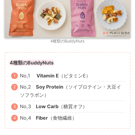
4種類のBuddyNuts
4種類のBuddyNuts
No,1
Vitamin E
（ビタミンE）
No,2
Soy Protein
（ソイプロテイン・大豆イ
ソフラボン）
No,3
Low Carb
（糖質オフ）
No,4
Fiber
（食物繊維）