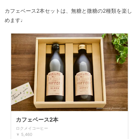
カフェベース2本セットは、無糖と微糖の2種類を楽し
めます
♩
カフェベース2本
ロクメイコーヒー
￥ 5,460