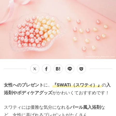
女性へのプレゼント
に、
『SWATi（スワティ）』
の
入
浴剤やボディケアグッズ
がかわいくておすすめです！
スワティには優雅な気分になれる
パール風入浴剤
な
ど、女性に喜ばれるプレゼントがたくさん。