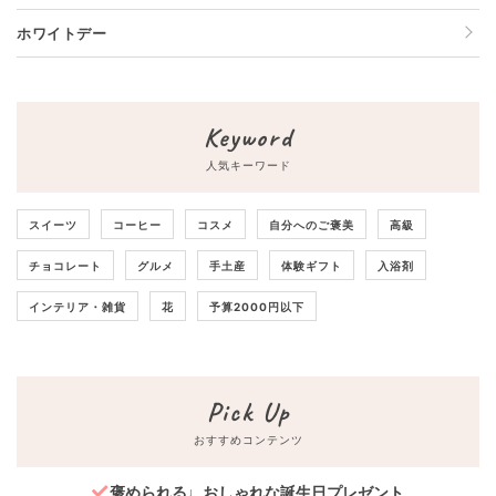
ホワイトデー
Keyword
人気キーワード
スイーツ
コーヒー
コスメ
自分へのご褒美
高級
チョコレート
グルメ
手土産
体験ギフト
入浴剤
インテリア・雑貨
花
予算2000円以下
Pick Up
おすすめコンテンツ
褒められる♩おしゃれな誕生日プレゼント